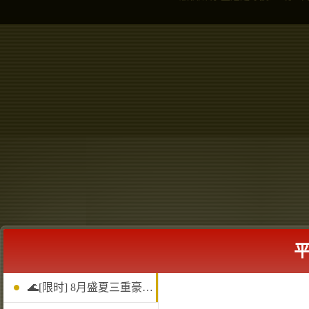
趋严，
广东地区尤为明显
（已出现
资金交易受限、需
微信或电话确认情况
），建
议暂优先选 “非广东地区” 或
“其他银行” 提款、避开 “广
东地区 + 农行 / 工行 / 中行”
订单以规避风险，若遇风控
问题，平台会尽力配合，有
疑问可随时
联系，操作时请
留意资金安全，感谢配合！
❤️皇冠现金网我们始终秉承
“公平、公正、公开，客户至
上”的经营理念，致力于为您
提供丰富多样的娱乐体验，
包括高清多厅真人视讯、万
种电子捕鱼以及热门彩票游
戏。平台支持支付宝、微
信、云闪付、数字人民币、
银行卡及多种电子钱包（如
爱博钱包、C币钱包、JD钱
包、OBPAY钱包等）便捷充
🌊[限时] 8月盛夏三重豪礼火热开启🌊
值与提现，官方入口为：