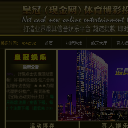
~📢 尊敬的贵宾，
【PA厅(原
AG厅）】
，现正式更名为
【Choice厅】
🎮 游戏内容与
服务不变，请放心体验，相
关素材将陆续更新！🔥皇冠
现金网通知：澳门六合彩、
新澳门六合彩(
高倍可达66
美东时间：
4:42:32
首页
棋牌游戏
趣玩大厅
真人
倍
）、香港六合彩特码赔率
48.9
倍，收单用户
返点拉杆
最大返佣为13%
，六合收单
当月负盈利5K+,
最高返利
20%
，详情点击优惠活动查
看！好福利欢迎各位六合用
互相传达告知！🔥🔥🔥为帮
代理更好推广，我司新推
【宝箱活动扶持计划】！
每
月新增注册 / 充值下级，每
2 个注册下级（最低充 200
元 + 有效打码 666）得 1 个
奖励名额
，
奖金 66-1666 元
（最高 3290 元）
，符合条
件去【宝箱活动】领，平台