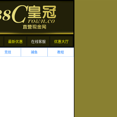
最新优惠
在线客服
优惠大厅
竞技
捕鱼
教程