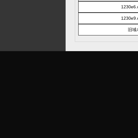
1230e6.
1230e9.
旧域