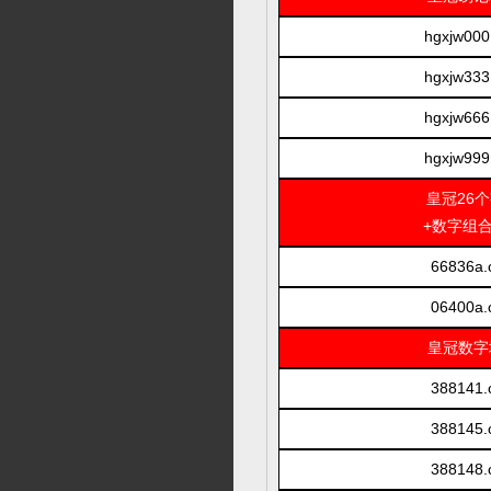
hgxjw000
hgxjw333
hgxjw666
hgxjw999
皇冠26
+数字组
66836a.
06400a.
皇冠数字
388141.
388145.
388148.