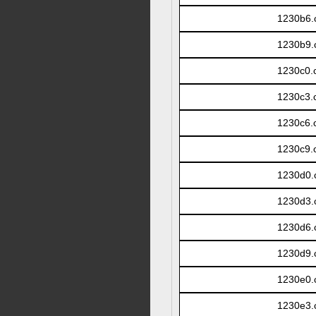
1230b6.
1230b9.
1230c0.
1230c3.
1230c6.
1230c9.
1230d0.
1230d3.
1230d6.
1230d9.
1230e0.
1230e3.