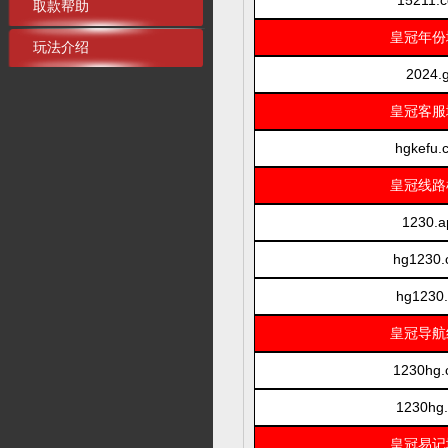
15211.
取款帮助
皇冠年份
玩法介绍
2024.
皇冠客服
hgkefu.
皇冠线路
1230.a
hg1230.
hg1230.
皇冠导航
1230hg.
1230hg.
皇冠易记